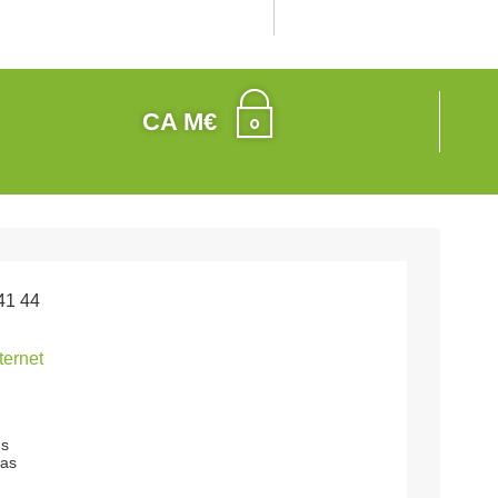
CA M€
41 44
nternet
ns
as