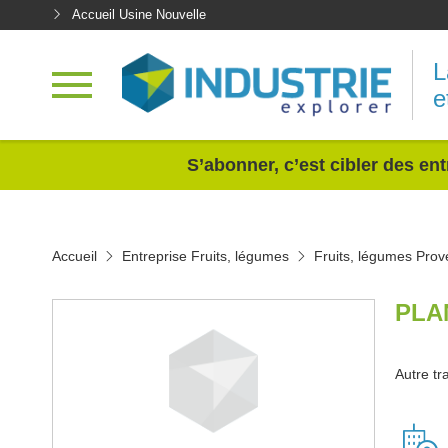
Accueil Usine Nouvelle
L
e
<
S’abonner, c’est cibler des ent
Accueil
Entreprise Fruits, légumes
Fruits, légumes Prov
PLA
Autre tr