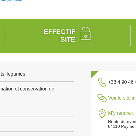
EFFECTIF
SITE
its, légumes
+33 4 90 46 
rmation et conservation de
Voir le site i
M’y rendre :
Route de nyo
84110 Puymer