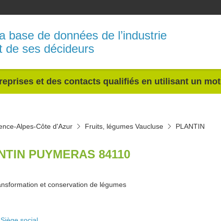
a base de données de l’industrie
t de ses décideurs
reprises et des contacts qualifiés en utilisant un mo
ence-Alpes-Côte d'Azur
Fruits, légumes Vaucluse
PLANTIN
NTIN PUYMERAS 84110
ansformation et conservation de légumes
Siège social