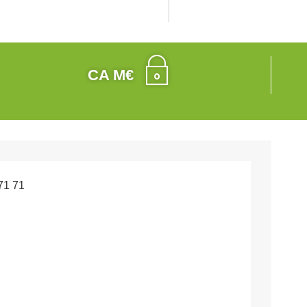
CA M€
71 71