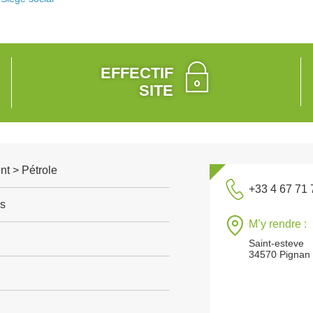
EFFECTIF
SITE
t > Pétrole
+33 4 67 71 
s
M’y rendre :
Saint-esteve
34570 Pignan