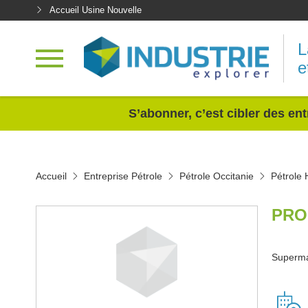
Accueil Usine Nouvelle
L
e
<
S’abonner, c’est cibler des ent
Accueil
Entreprise Pétrole
Pétrole Occitanie
Pétrole 
PRO
Superm