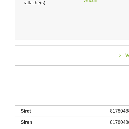
Aucun
rattaché(s)
V
Siret
8178048
Siren
8178048