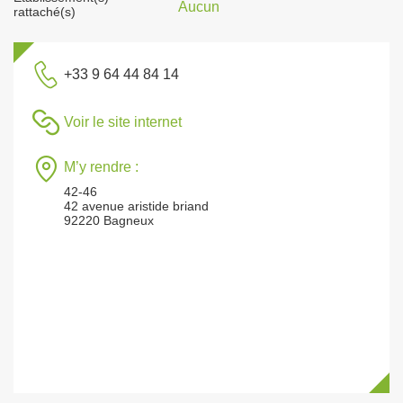
Aucun
rattaché(s)
+33 9 64 44 84 14
Voir le site internet
M’y rendre :
42-46
42 avenue aristide briand
92220 Bagneux