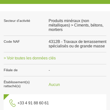
Secteur d'activité
Produits minéraux (non
métalliques) > Ciments, bétons,
mortiers
Code NAF
4312B - Travaux de terrassement
spécialisés ou de grande masse
> Voir toutes les données clés
Filiale de
-
Établissement(s)
Aucun
rattaché(s)
+33 4 91 88 60 61