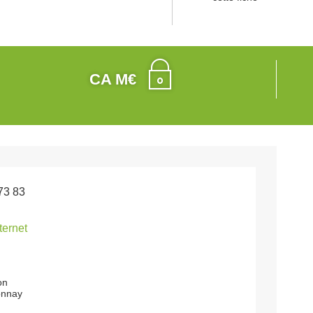
CA M€
73 83
nternet
on
onnay