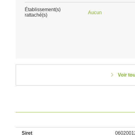
Établissement(s)
Aucun
rattaché(s)
Voir to
Siret
0602001