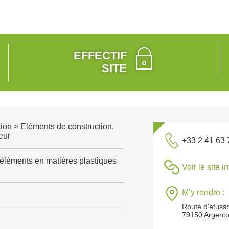
EFFECTIF
SITE
ion > Eléments de construction,
eur
+33 2 41 63 
'éléments en matières plastiques
Voir le site i
M’y rendre :
Route d'etuss
79150 Argent