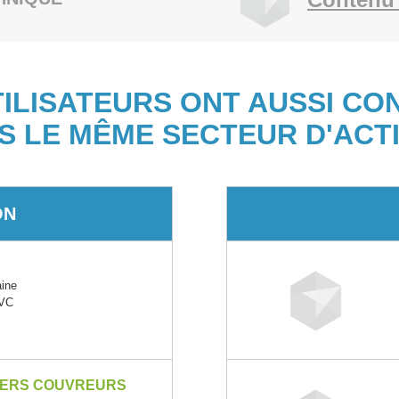
TILISATEURS ONT AUSSI CO
S LE MÊME SECTEUR D'ACTI
ON
aine
PVC
IERS COUVREURS