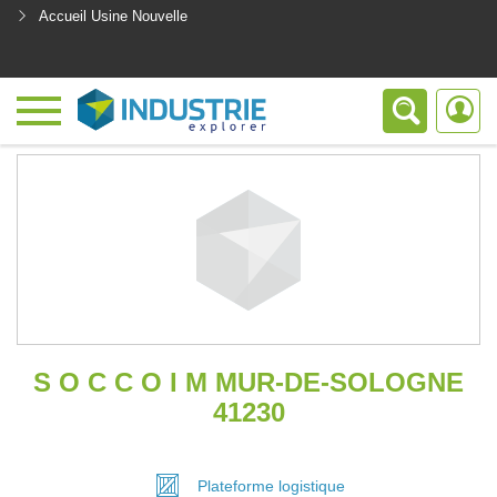
Accueil Usine Nouvelle
<
S O C C O I M MUR-DE-SOLOGNE
41230
Plateforme
logistique