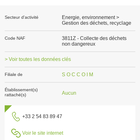
Secteur d'activité
Energie, environnement >
Gestion des déchets, recyclage
Code NAF
3811Z - Collecte des déchets
non dangereux
> Voir toutes les données clés
Filiale de
S O C C O I M
Établissement(s)
Aucun
rattaché(s)
+33 2 54 83 89 47
Voir le site internet