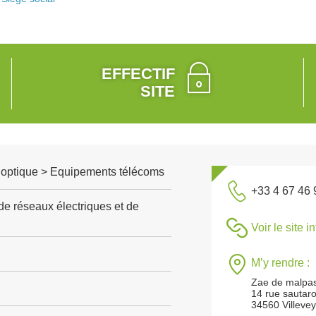
EFFECTIF
SITE
, optique > Equipements télécoms
+33 4 67 46 
de réseaux électriques et de
Voir le site i
M’y rendre :
Zae de malpa
14 rue sautar
34560 Villeve