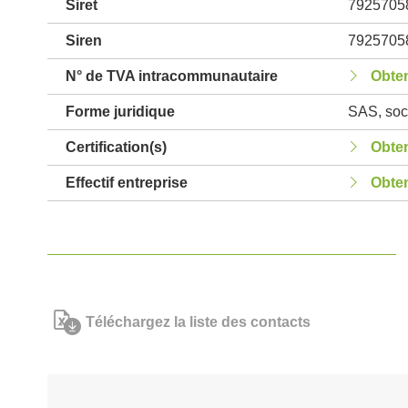
Siret
7925705
Siren
7925705
N° de TVA intracommunautaire
Obten
Forme juridique
SAS, soci
Certification(s)
Obten
Effectif entreprise
Obten
Téléchargez la liste des contacts