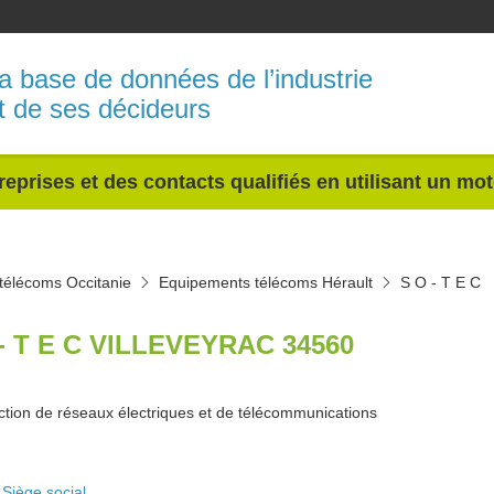
a base de données de l’industrie
t de ses décideurs
reprises et des contacts qualifiés en utilisant un mo
télécoms Occitanie
Equipements télécoms Hérault
S O - T E C
- T E C VILLEVEYRAC 34560
ction de réseaux électriques et de télécommunications
Siège social