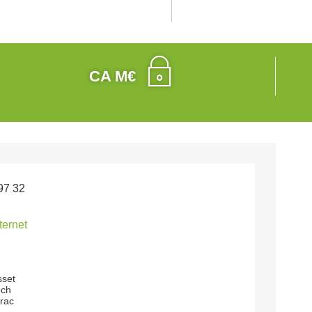
CA M€
97 32
nternet
sset
och
yrac