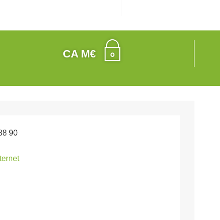
CA M€
88 90
nternet