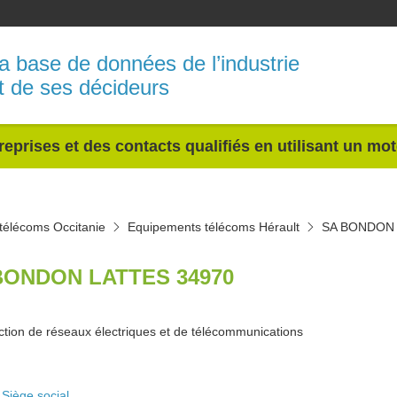
a base de données de l’industrie
t de ses décideurs
reprises et des contacts qualifiés en utilisant un mo
télécoms Occitanie
Equipements télécoms Hérault
SA BONDON
BONDON LATTES 34970
ction de réseaux électriques et de télécommunications
Siège social