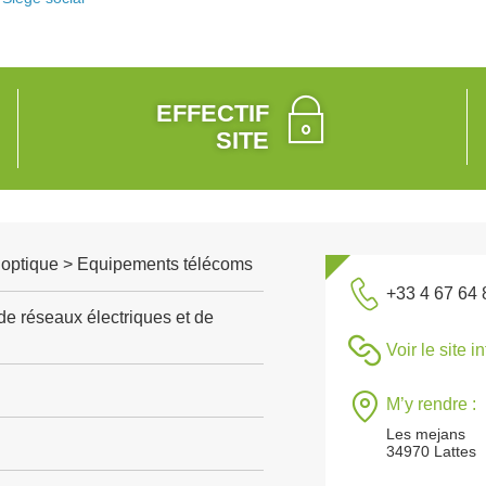
EFFECTIF
SITE
, optique > Equipements télécoms
+33 4 67 64 
de réseaux électriques et de
Voir le site i
M’y rendre :
Les mejans
34970 Lattes