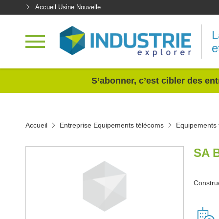
Accueil Usine Nouvelle
L
e
<
S’abonner, c’est cibler des ent
Accueil
Entreprise Equipements télécoms
Equipements 
SA 
Constru