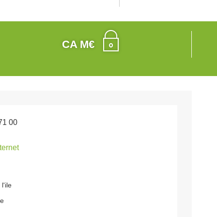
CA M€
71 00
nternet
l'ile
re