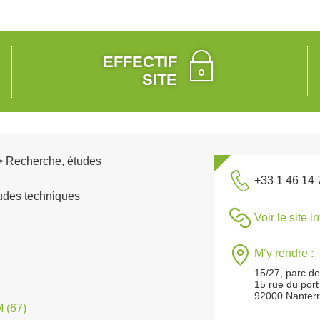
EFFECTIF
SITE
 > Recherche, études
+33 1 46 14 
tudes techniques
Voir le site i
M’y rendre :
15/27, parc de 
15 rue du port
92000 Nanter
(67)