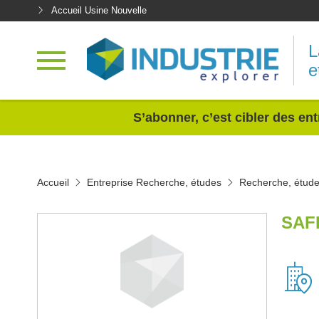
Accueil Usine Nouvelle
L
e
<
S’abonner, c’est cibler des ent
Accueil
Entreprise Recherche, études
Recherche, étude
SAF