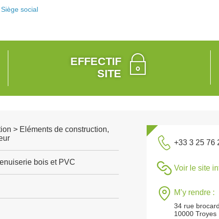
Siège social
EFFECTIF
SITE
ion > Eléments de construction,
eur
+33 3 25 76 
enuiserie bois et PVC
Voir le site i
M’y rendre :
34 rue brocar
10000 Troyes