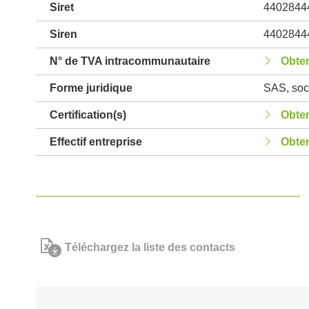
Siret
4402844
Siren
4402844
N° de TVA intracommunautaire
Obten
Forme juridique
SAS, soci
Certification(s)
Obten
Effectif entreprise
Obten
Téléchargez la liste des contacts