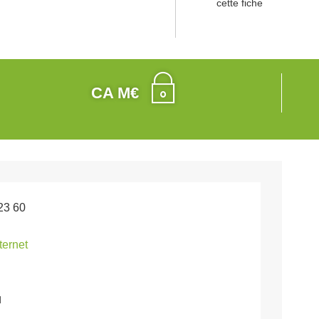
cette fiche
CA M€
23 60
nternet
d