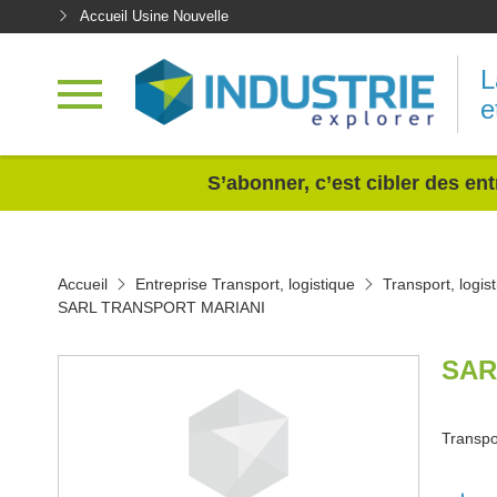
Accueil Usine Nouvelle
L
e
<
S’abonner, c’est cibler des ent
Accueil
Entreprise Transport, logistique
Transport, logi
SARL TRANSPORT MARIANI
SAR
Transpor