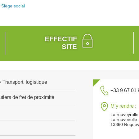
Siège social
EFFECTIF
SITE
> Transport, logistique
+33 9 67 01 
tiers de fret de proximité
M’y rendre :
La rouveyrolle
La rouveirolle
13360 Roquev