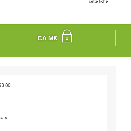
cette fiche
CA M€
93 80
aire