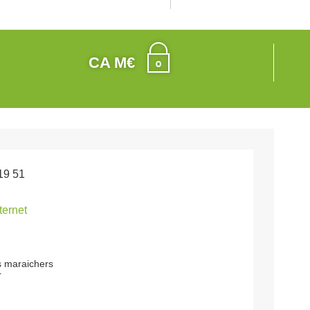
CA M€
19 51
nternet
 maraichers
r