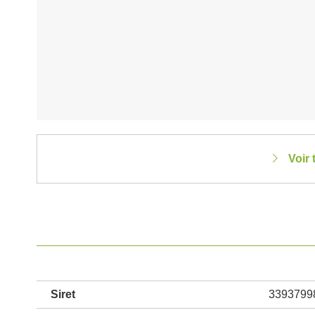
Voir 
Siret
3393799