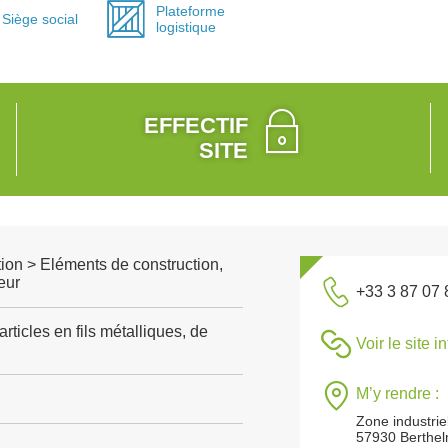
Plateforme
Siège social
logistique
EFFECTIF
SITE
ion > Eléments de construction,
eur
+33 3 87 07 
rticles en fils métalliques, de
Voir le site i
M’y rendre :
Zone industrie
57930 Berthel