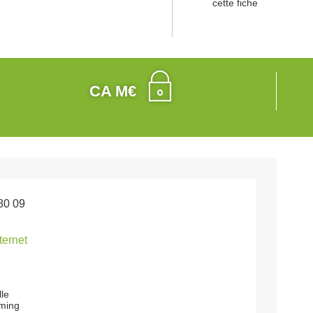
cette fiche
CA M€
80 09
nternet
lle
ming