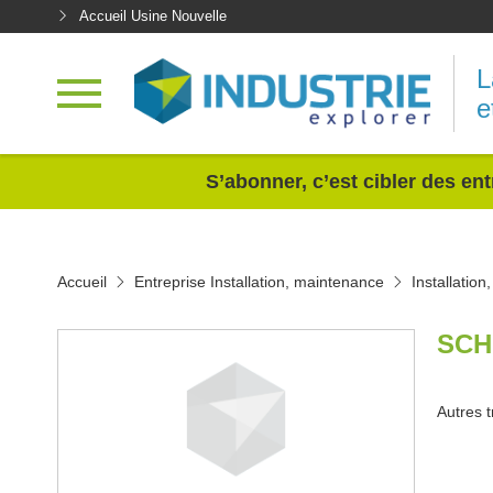
Accueil Usine Nouvelle
L
e
<
S’abonner, c’est cibler des ent
Accueil
Entreprise Installation, maintenance
Installatio
SCH
Autres t