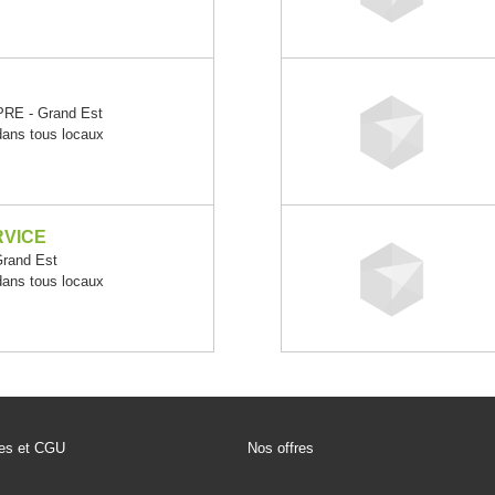
RE - Grand Est
 dans tous locaux
RVICE
rand Est
 dans tous locaux
les et CGU
Nos offres