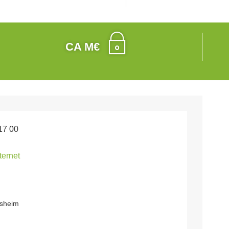
CA M€
17 00
nternet
lsheim