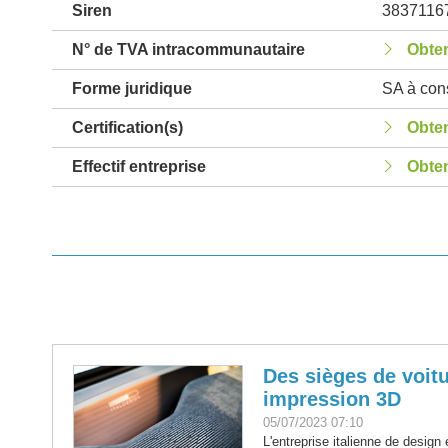
Siren
3837116
N° de TVA intracommunautaire
Obten
Forme juridique
SA à cons
Certification(s)
Obten
Effectif entreprise
Obten
Des sièges de voit
impression 3D
05/07/2023 07:10
L'entreprise italienne de design 