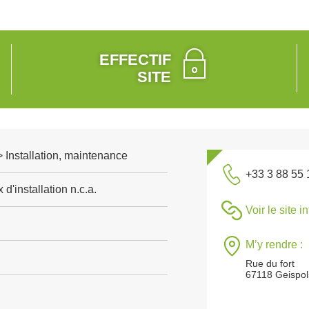
EFFECTIF
SITE
 > Installation, maintenance
+33 3 88 55 
d'installation n.c.a.
Voir le site i
M’y rendre :
Rue du fort
67118 Geispo