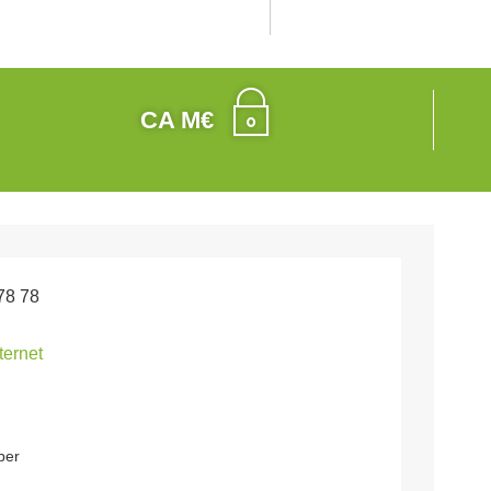
CA M€
78 78
nternet
ber