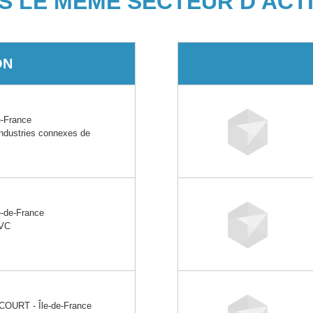
S LE MÊME SECTEUR D'ACTI
ON
-France
industries connexes de
-de-France
PVC
URT - Île-de-France