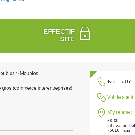
EFFECTIF
SITE
 meubles > Meubles
+33 1 53 65 
gros (commerce interentreprises)
Voir le site i
M’y rendre :
58-60
58 avenue kle
75016 Paris