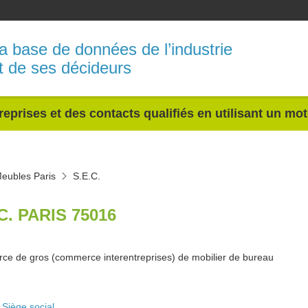
a base de données de l’industrie
t de ses décideurs
reprises et des contacts qualifiés en utilisant un mo
eubles Paris
S.E.C.
C. PARIS 75016
e de gros (commerce interentreprises) de mobilier de bureau
Siège social