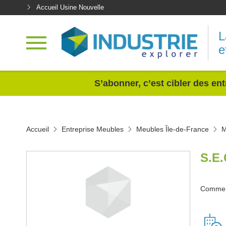
Accueil Usine Nouvelle
L
e
<
S’abonner, c’est cibler des ent
Accueil
Entreprise Meubles
Meubles Île-de-France
M
S.E.
Commerc