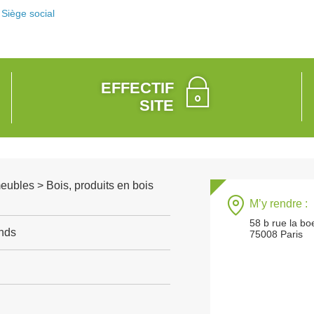
Siège social
EFFECTIF
SITE
meubles > Bois, produits en bois
M’y rendre :
58 b rue la bo
onds
75008 Paris