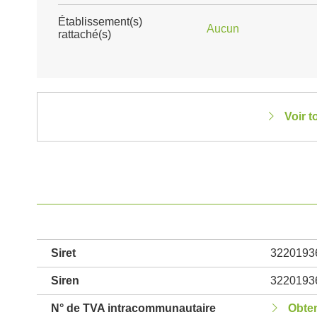
Établissement(s)
Aucun
rattaché(s)
Voir t
Siret
3220193
Siren
3220193
N° de TVA intracommunautaire
Obten