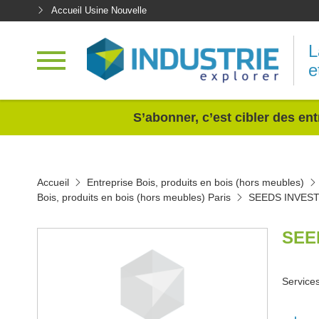
Accueil Usine Nouvelle
L
e
<
S’abonner, c’est cibler des ent
Accueil
Entreprise Bois, produits en bois (hors meubles)
Bois, produits en bois (hors meubles) Paris
SEEDS INVES
SEE
Services