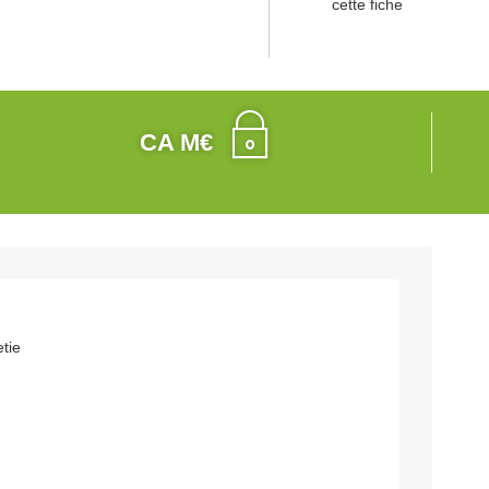
cette fiche
CA M€
etie