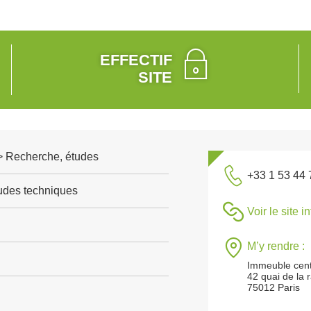
EFFECTIF
SITE
 > Recherche, études
+33 1 53 44 
tudes techniques
Voir le site i
M’y rendre :
Immeuble cent
42 quai de la 
75012 Paris