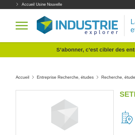
Accueil Usine Nouvelle
L
e
<
S’abonner, c’est cibler des ent
Accueil
Entreprise Recherche, études
Recherche, étude
SET