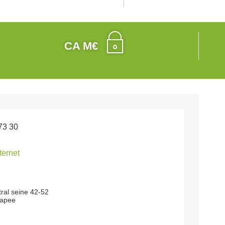
CA M€
73 30
nternet
ral seine 42-52
rapee