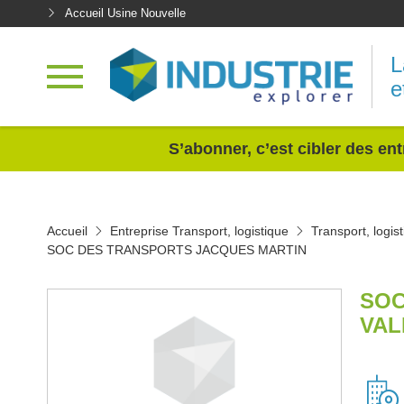
Accueil Usine Nouvelle
L
e
<
S’abonner, c’est cibler des ent
Accueil
Entreprise Transport, logistique
Transport, logi
SOC DES TRANSPORTS JACQUES MARTIN
SOC
VAL