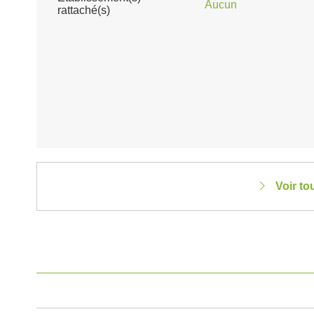
Aucun
rattaché(s)
Voir to