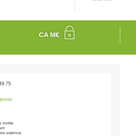
CA M€
49 75
nternet
la motte
ant
les-valence