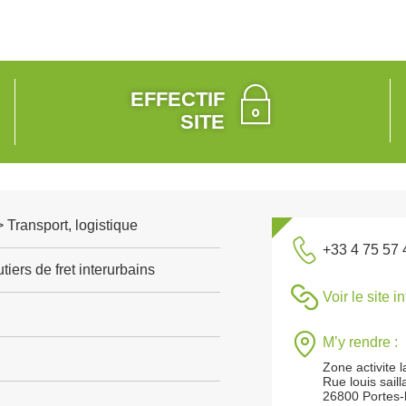
EFFECTIF
SITE
> Transport, logistique
+33 4 75 57 
tiers de fret interurbains
Voir le site i
M’y rendre :
Zone activite 
Rue louis saill
26800 Portes-