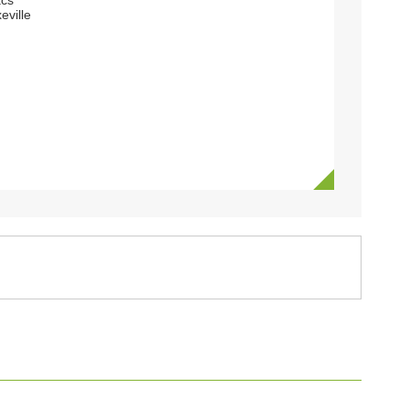
acs
eville