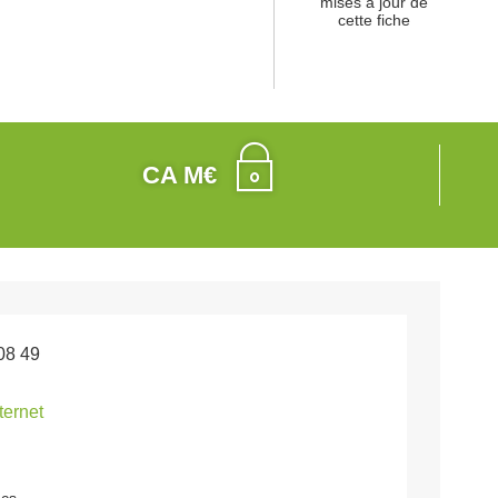
mises à jour de
cette fiche
CA M€
08 49
nternet