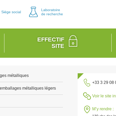
Laboratoire
Siège social
de recherche
EFFECTIF
SITE
ges métalliques
+33 3 29 08 
'emballages métalliques légers
Voir le site i
M’y rendre :