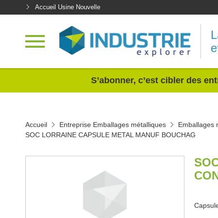
Accueil Usine Nouvelle
L
e
<
S’abonner, c’est cibler des ent
Accueil
Entreprise Emballages métalliques
Emballages m
SOC LORRAINE CAPSULE METAL MANUF BOUCHAG
SOC
CON
Capsule