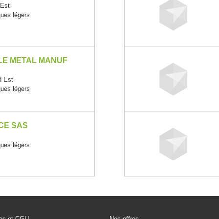
Est
ques légers
LE METAL MANUF
 Est
ques légers
CE SAS
ques légers
les et CGU
Nos offres