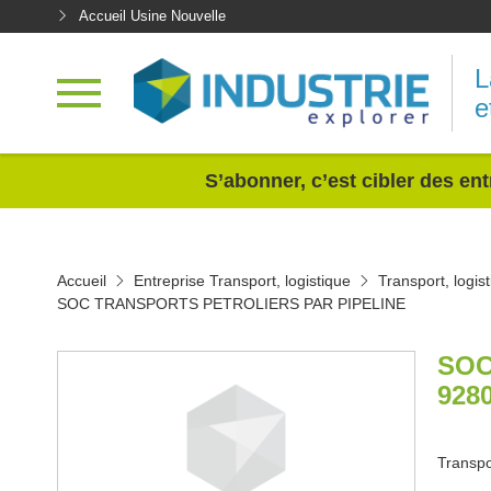
Accueil Usine Nouvelle
L
e
<
S’abonner, c’est cibler des ent
Accueil
Entreprise Transport, logistique
Transport, logis
SOC TRANSPORTS PETROLIERS PAR PIPELINE
SOC
928
Transpo