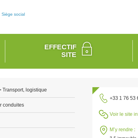
Siège social
EFFECTIF
SITE
> Transport, logistique
+33 1 76 53 
r conduites
Voir le site i
M’y rendre :