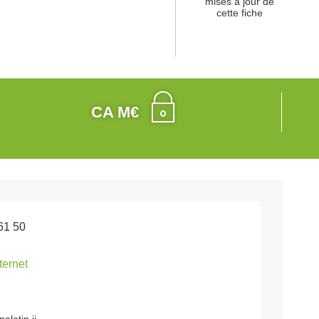
mises à jour de
cette fiche
CA M€
61 50
nternet