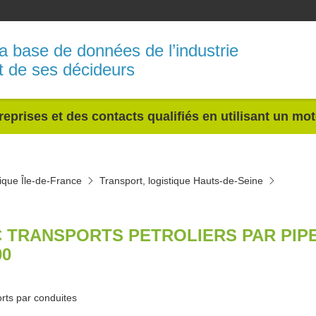
a base de données de l’industrie
t de ses décideurs
reprises et des contacts qualifiés en utilisant un mo
tique Île-de-France
Transport, logistique Hauts-de-Seine
 TRANSPORTS PETROLIERS PAR PIP
00
rts par conduites