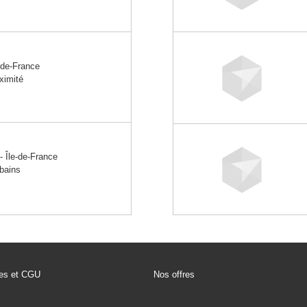
de-France
oximité
Île-de-France
rbains
les et CGU
Nos offres