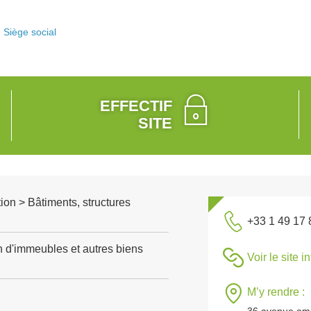
Siège social
EFFECTIF
SITE
ion > Bâtiments, structures
+33 1 49 17 
n d'immeubles et autres biens
Voir le site i
M’y rendre :