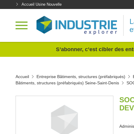
Accueil Usine Nouvelle
L
e
<
S’abonner, c’est cibler des ent
Accueil
Entreprise Bâtiments, structures (préfabriqués)
Bâtiments, structures (préfabriqués) Seine-Saint-Denis
SO
SOC
DEV
Adminis