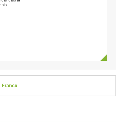
lcar cabral
enis
e-France