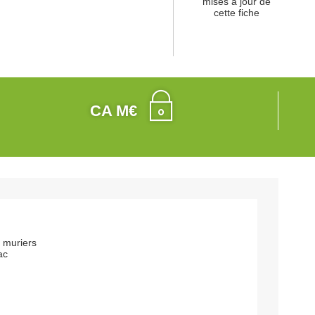
mises à jour de
cette fiche
CA M€
 muriers
ac