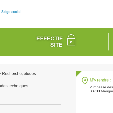
Siège social
EFFECTIF
SITE
 > Recherche, études
M’y rendre :
tudes techniques
2 impasse des
33700 Merign