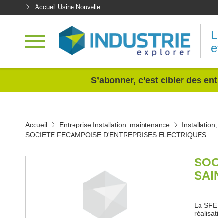
Accueil Usine Nouvelle
L
e
<
S’abonner, c’est cibler des ent
Accueil
Entreprise Installation, maintenance
Installatio
SOCIETE FECAMPOISE D'ENTREPRISES ELECTRIQUES
SOC
SAI
La SFEE
réalisat