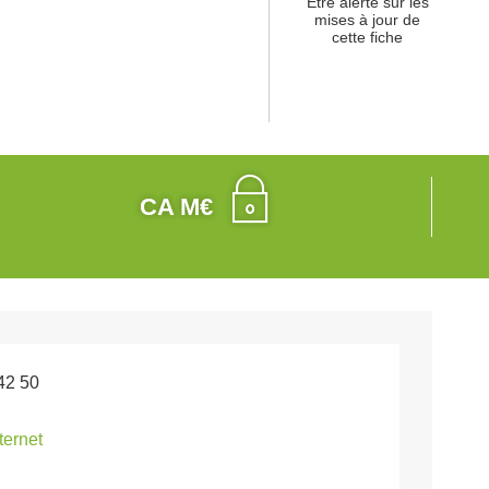
Etre alerté sur les
mises à jour de
cette fiche
CA M€
42 50
nternet