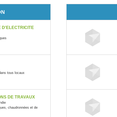
ON
 D'ELECTRICITE
iques
 dans tous locaux
ONS DE TRAVAUX
ndie
iques, chaudronnées et de