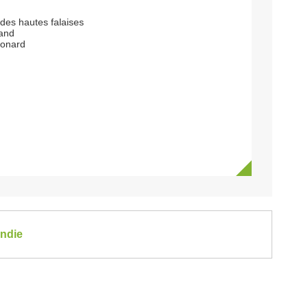
 des hautes falaises
and
eonard
andie