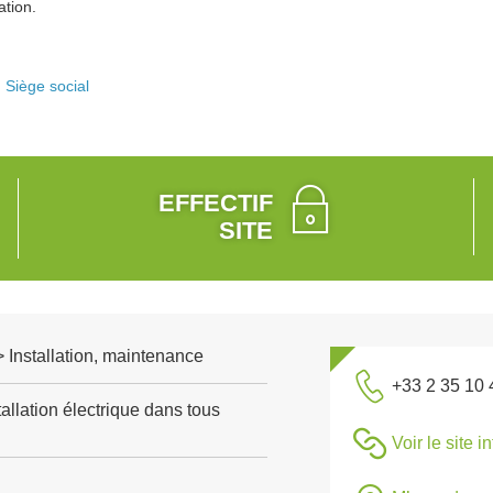
tation.
Siège social
EFFECTIF
SITE
 > Installation, maintenance
+33 2 35 10 
allation électrique dans tous
Voir le site i