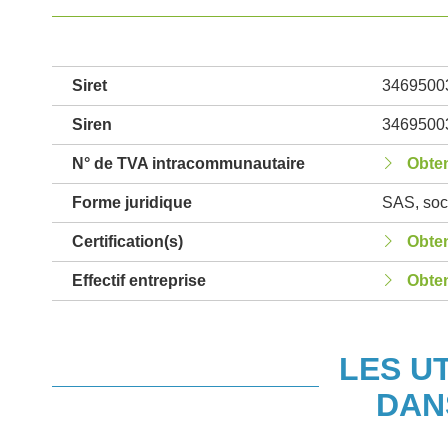
Siret
3469500
Siren
3469500
N° de TVA intracommunautaire
Obten
Forme juridique
SAS, soci
Certification(s)
Obten
Effectif entreprise
Obten
LES U
DAN