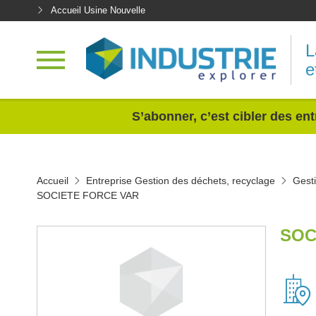
Accueil Usine Nouvelle
L
e
<
S’abonner, c’est cibler des ent
Accueil
Entreprise Gestion des déchets, recyclage
Gest
SOCIETE FORCE VAR
SOC