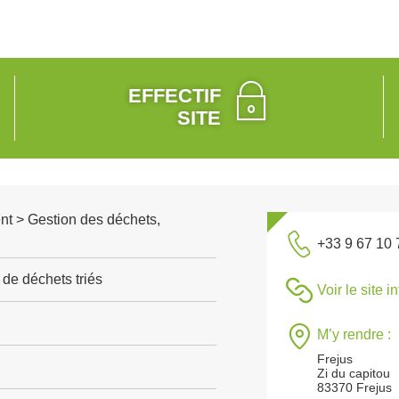
EFFECTIF
SITE
nt > Gestion des déchets,
+33 9 67 10 
de déchets triés
Voir le site i
M’y rendre :
Frejus
Zi du capitou
83370 Frejus