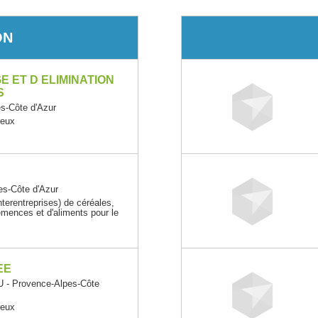
ON
 ET D ELIMINATION
S
-Côte d'Azur
reux
s-Côte d'Azur
erentreprises) de céréales,
mences et d'aliments pour le
EE
 Provence-Alpes-Côte
reux