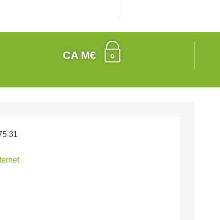
CA M€
75 31
nternet