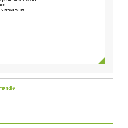
s porte de la suisse n
ais
ndre-sur-orne
rmandie