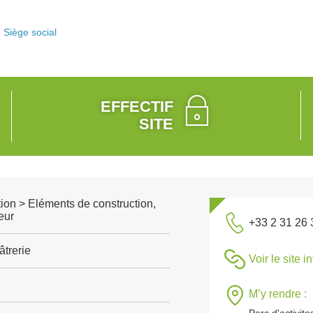
Siège social
EFFECTIF
SITE
ion > Eléments de construction,
eur
+33 2 31 26 
âtrerie
Voir le site i
M’y rendre :