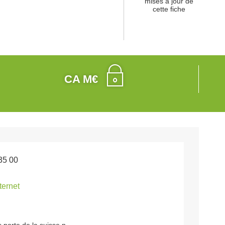
mises à jour de
cette fiche
CA M€
35 00
nternet