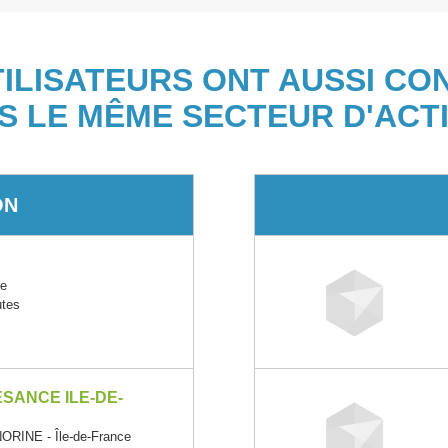
TILISATEURS ONT AUSSI CO
S LE MÊME SECTEUR D'ACTI
ON
ce
utes
SANCE ILE-DE-
INE - Île-de-France