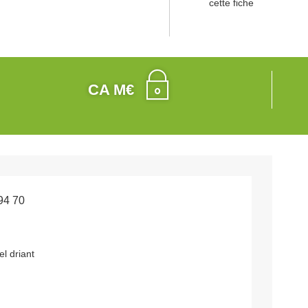
cette fiche
CA M€
94 70
el driant