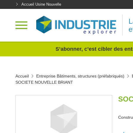
Accueil Usine Nouvelle
L
e
<
S’abonner, c’est cibler des ent
Accueil
Entreprise Bâtiments, structures (préfabriqués)
SOCIETE NOUVELLE BRIANT
SOC
Constru