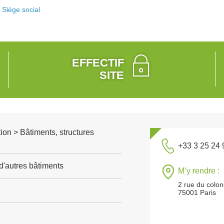
Siège social
EFFECTIF
SITE
ion > Bâtiments, structures
+33 3 25 24 
d'autres bâtiments
M’y rendre :
2 rue du colon
75001 Paris