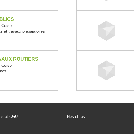
BLICS
 Corse
s et travaux préparatoires
VAUX ROUTIERS
 Corse
utes
les et CGU
Nos offres