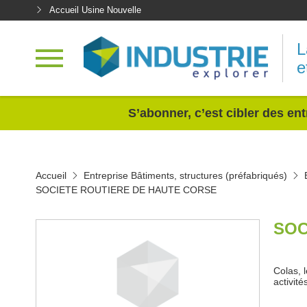
Accueil Usine Nouvelle
L
e
<
S’abonner, c’est cibler des ent
Accueil
Entreprise Bâtiments, structures (préfabriqués)
SOCIETE ROUTIERE DE HAUTE CORSE
SOC
Colas, l
activit