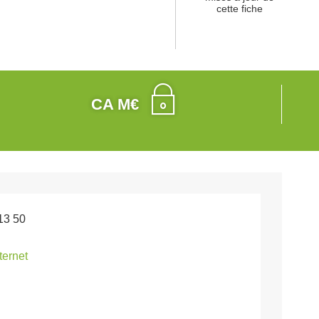
cette fiche
CA M€
13 50
nternet