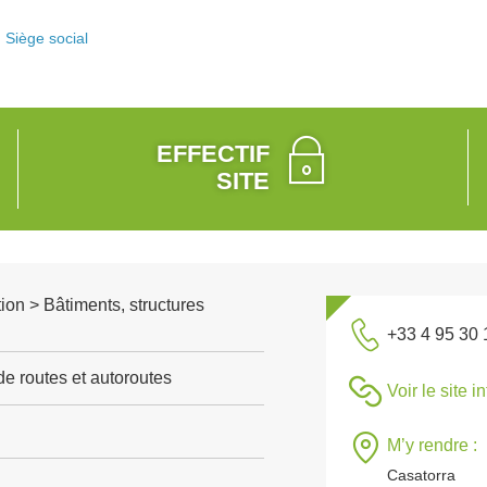
Siège social
EFFECTIF
SITE
ion > Bâtiments, structures
+33 4 95 30 
de routes et autoroutes
Voir le site i
M’y rendre :
Casatorra