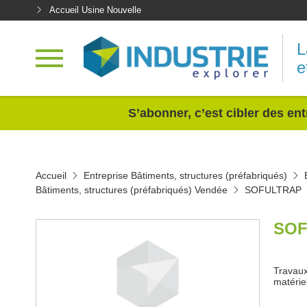
Accueil Usine Nouvelle
L
e
<
S’abonner, c’est cibler des ent
Accueil
Entreprise Bâtiments, structures (préfabriqués)
Bâtiments, structures (préfabriqués) Vendée
SOFULTRAP
SOF
Travaux 
matérie