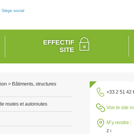
Siège social
EFFECTIF
SITE
ion > Bâtiments, structures
+33 2 51 42 
de routes et autoroutes
Voir le site i
M’y rendre :
Z i