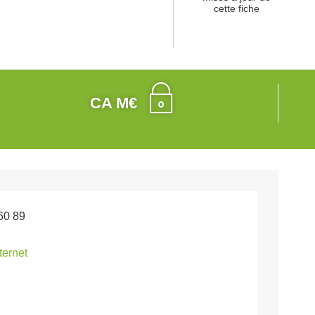
cette fiche
CA M€
60 89
nternet