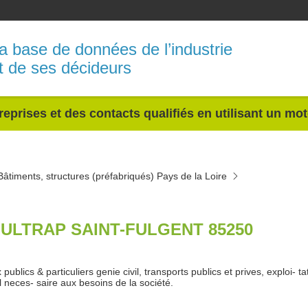
a base de données de l’industrie
t de ses décideurs
reprises et des contacts qualifiés en utilisant un mo
Bâtiments, structures (préfabriqués) Pays de la Loire
ULTRAP SAINT-FULGENT 85250
publics & particuliers genie civil, transports publics et prives, exploi- ta
l neces- saire aux besoins de la société.