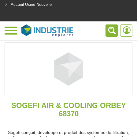
Accueil Usine Nouvelle
<
SOGEFI AIR & COOLING ORBEY
68370
Sogefi conçoit, développe et produit des systèmes de filtration,