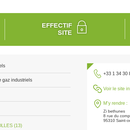
EFFECTIF
SITE
els
+33 1 34 30 
 gaz industriels
Voir le site i
M’y rendre :
Zi bethunes
8 rue du com
95310 Saint-o
LLES (13)