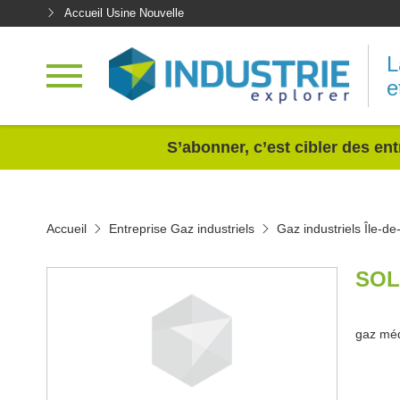
Accueil Usine Nouvelle
L
e
<
S’abonner, c’est cibler des ent
Accueil
Entreprise Gaz industriels
Gaz industriels Île-d
SOL
gaz méd