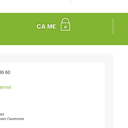
CA M€
86 60
nternet
pas
uen-l'aumone