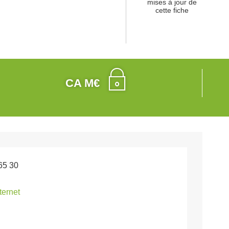
mises à jour de
cette fiche
CA M€
65 30
nternet