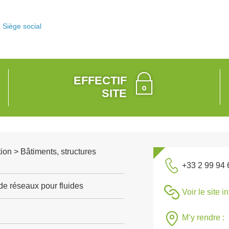
Siège social
EFFECTIF
SITE
ion > Bâtiments, structures
+33 2 99 94 
de réseaux pour fluides
Voir le site i
M’y rendre :