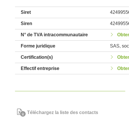
Siret
4249955
Siren
4249955
N° de TVA intracommunautaire
Obten
Forme juridique
SAS, soci
Certification(s)
Obten
Effectif entreprise
Obten
Téléchargez la liste des contacts