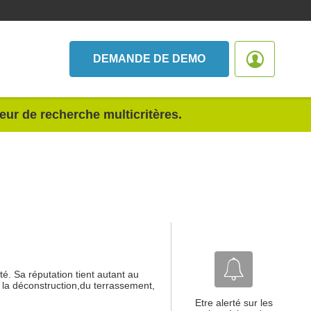
DEMANDE DE DEMO
teur de recherche multicritères.
é. Sa réputation tient autant au
e la déconstruction,du terrassement,
Etre alerté sur les