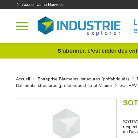
Accueil Usine Nouvelle
L
e
<
S’abonner, c’est cibler des ent
Accueil
Entreprise Bâtiments, structures (préfabriqués)
Bâtiments, structures (préfabriqués) Ile-et-Vilaine
SOTRAV
SOT
SOTRAV 
respect
de l'as