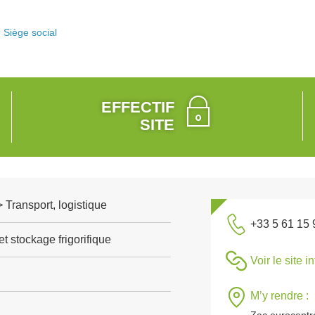
Siège social
EFFECTIF
SITE
> Transport, logistique
+33 5 61 15 
t stockage frigorifique
Voir le site i
M’y rendre :