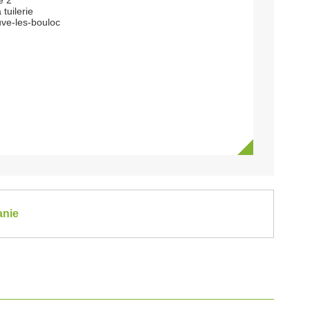
e 2
tuilerie
uve-les-bouloc
anie