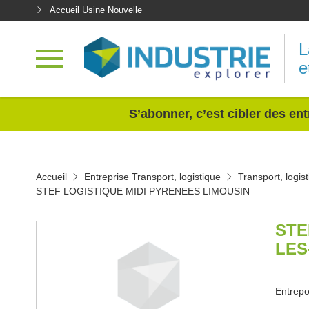
Accueil Usine Nouvelle
L
e
<
S’abonner, c’est cibler des ent
Accueil
Entreprise Transport, logistique
Transport, logis
STEF LOGISTIQUE MIDI PYRENEES LIMOUSIN
STE
LES
Entrepo