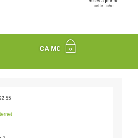
mises à jour de
cette fiche
CA M€
92 55
nternet