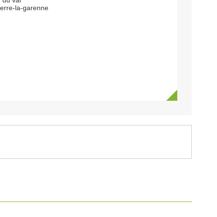
 du val
ierre-la-garenne