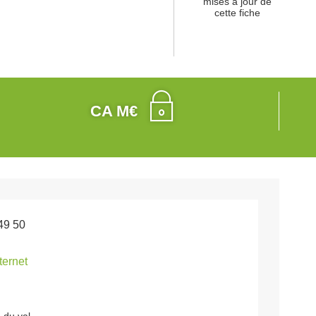
mises à jour de
cette fiche
CA M€
49 50
nternet