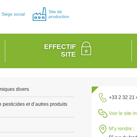
Site de
Siège social
production
EFFECTIF
SITE
miques divers
+33 2 32 21 
 pesticides et d’autres produits
Voir le site i
M’y rendre :