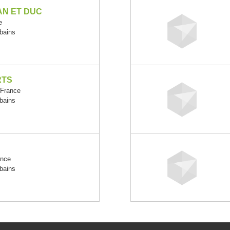
N ET DUC
e
rbains
RTS
-France
rbains
ance
rbains