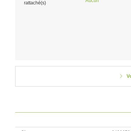
Aucun
rattaché(s)
Vo