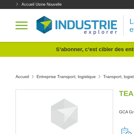
Accueil Usine Nouvelle
L
e
<
S’abonner, c’est cibler des ent
Accueil
Entreprise Transport, logistique
Transport, logis
TEA
GCA Gro