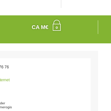
CA M€
76 76
nternet
s
der
merogis