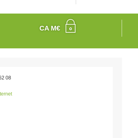
CA M€
62 08
nternet