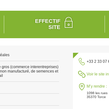
EFFECTIF
SITE
réales
+33 2 33 07 
gros (commerce interentreprises)
c non manufacturé, de semences et
Voir le site i
il
M’y rendre :
1098 les rues
35370 Torce