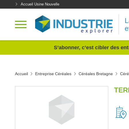
Accueil Usine Nouvelle
L
e
<
S’abonner, c’est cibler des ent
Accueil
Entreprise Céréales
Céréales Bretagne
Céréa
TER