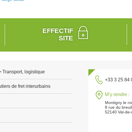
EFFECTIF
SITE
> Transport, logistique
+33 3 25 84 
tiers de fret interurbains
M’y rendre :
Montigny le ro
8 rue du breui
52140 Val-de