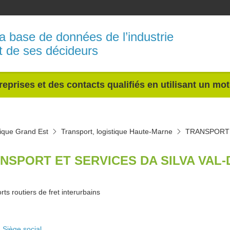
a base de données de l’industrie
t de ses décideurs
reprises et des contacts qualifiés en utilisant un mo
tique Grand Est
Transport, logistique Haute-Marne
TRANSPORT 
NSPORT ET SERVICES DA SILVA VAL-
ts routiers de fret interurbains
Siège social