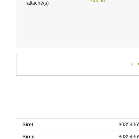
Aucun
rattaché(s)
Siret
8035436
Siren
8035436