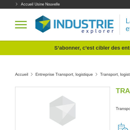
Accueil Usine Nouvelle
L
e
<
S’abonner, c’est cibler des ent
Accueil
Entreprise Transport, logistique
Transport, logis
TRA
Transpor