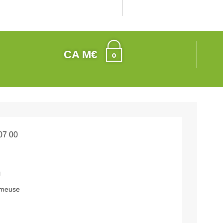
CA M€
07 00
i
l
-meuse