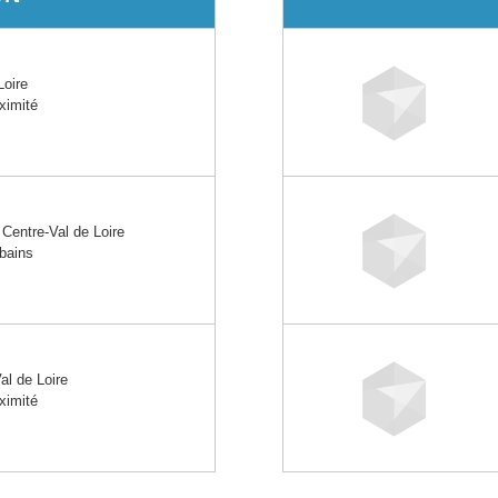
oire
oximité
entre-Val de Loire
rbains
l de Loire
oximité