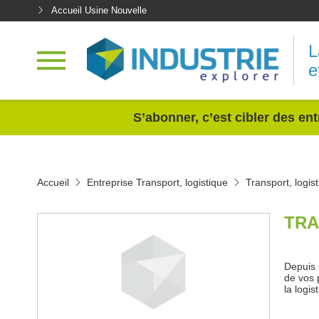
Accueil Usine Nouvelle
L
e
<
S’abonner, c’est cibler des ent
Accueil
Entreprise Transport, logistique
Transport, logis
TRA
Depuis 
de vos 
la logi