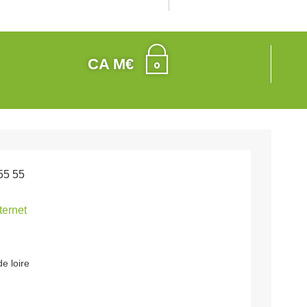
CA M€
55 55
nternet
de loire