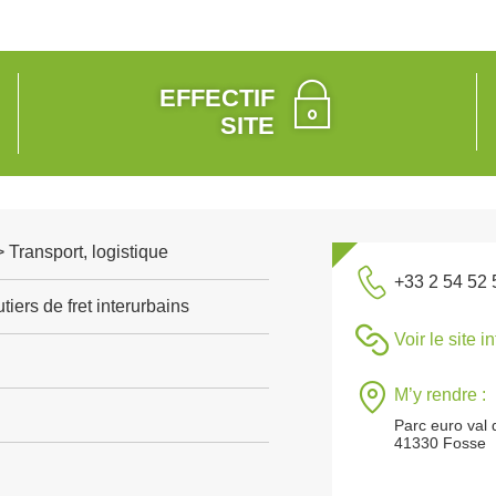
EFFECTIF
SITE
> Transport, logistique
+33 2 54 52 
tiers de fret interurbains
Voir le site i
M’y rendre :
Parc euro val 
41330 Fosse