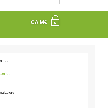
CA M€
38 22
nternet
 maladiere
y