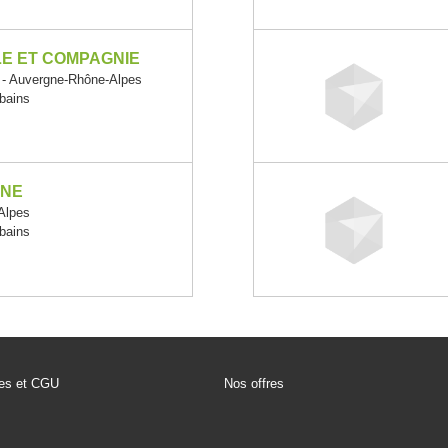
E ET COMPAGNIE
 Auvergne-Rhône-Alpes
rbains
NNE
Alpes
rbains
les et CGU
Nos offres