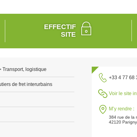
EFFECTIF
SITE
> Transport, logistique
+33 4 77 68 
tiers de fret interurbains
Voir le site i
M’y rendre :
384 rue de la
42120 Parign