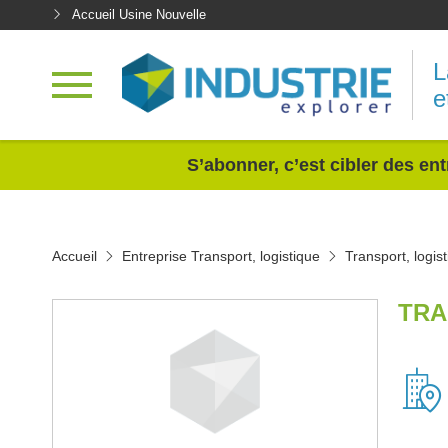
Accueil Usine Nouvelle
L
e
<
S’abonner, c’est cibler des ent
Accueil
Entreprise Transport, logistique
Transport, logi
TRA