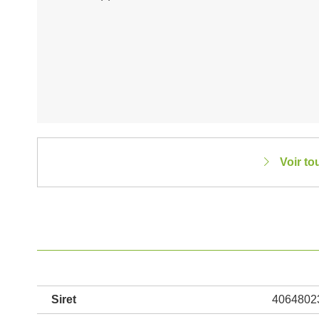
Voir to
Siret
4064802