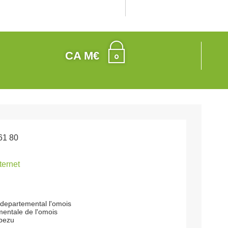
CA M€
61 80
nternet
 departemental l'omois
entale de l'omois
bezu