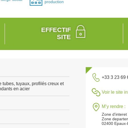
production
EFFECTIF
SITE
+33 3 23 69 
 tubes, tuyaux, profilés creux et
dants en acier
Voir le site i
M’y rendre :
Zone d'interet
Zone departem
02400 Epaux-