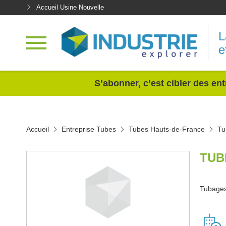
Accueil Usine Nouvelle
L
e
<
S’abonner, c’est cibler des ent
Accueil
Entreprise Tubes
Tubes Hauts-de-France
Tu
TUB
Tubages 