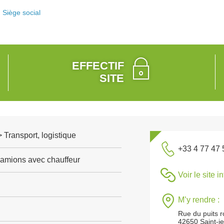
Siège social
EFFECTIF
SITE
> Transport, logistique
+33 4 77 47 
camions avec chauffeur
Voir le site i
M’y rendre :
Rue du puits 
42650 Saint-j