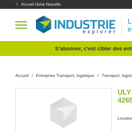
Accueil Usine Nouvelle
L
e
<
S’abonner, c’est cibler des ent
Accueil
Entreprise Transport, logistique
Transport, logi
ULY
426
Locatio