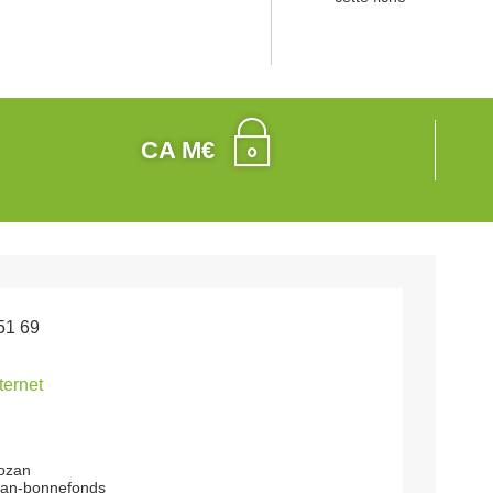
CA M€
51 69
nternet
rozan
ean-bonnefonds