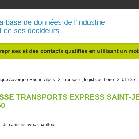
a base de données de l’industrie
t de ses décideurs
reprises et des contacts qualifiés en utilisant un mo
stique Auvergne-Rhône-Alpes
Transport, logistique Loire
ULYSSE
SSE TRANSPORTS EXPRESS SAINT-
50
n de camions avec chauffeur