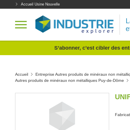
Accueil Usine Nouvelle
L
e
<
S’abonner, c’est cibler des ent
Accueil
Entreprise Autres produits de minéraux non métalli
Autres produits de minéraux non métalliques Puy-de-Dôme
UNI
Fabricat