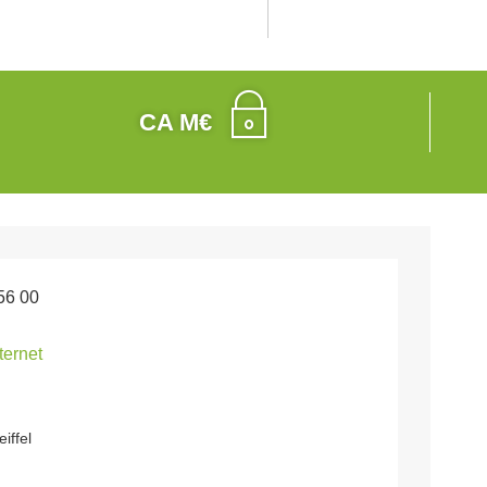
CA M€
56 00
nternet
iffel