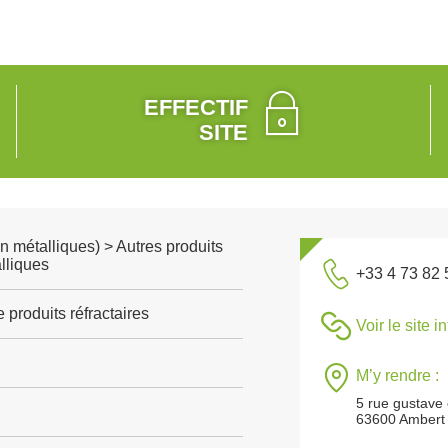
EFFECTIF
SITE
n métalliques) > Autres produits
lliques
+33 4 73 82 
 produits réfractaires
Voir le site i
M’y rendre :
5 rue gustave e
63600 Ambert