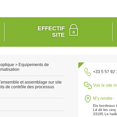
EFFECTIF
SITE
, optique > Equipements de
omatisation
+33 5 57 92 
'ensemble et assemblage sur site
Voir le site i
nts de contrôle des processus
M’y rendre :
Ets bordeaux 
Ld dit les cin
33185 Le hail