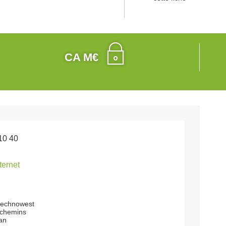
CA M€
10 40
nternet
technowest
q chemins
lan