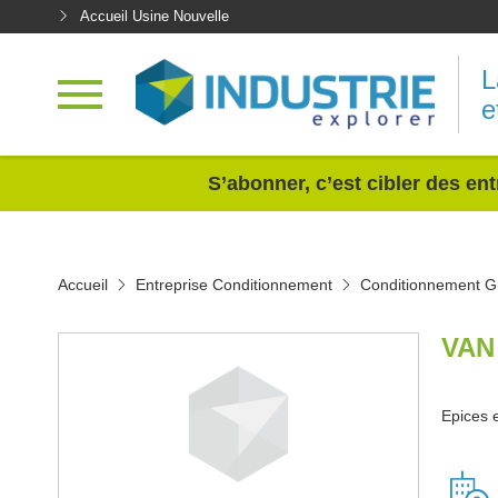
Accueil Usine Nouvelle
L
e
<
S’abonner, c’est cibler des ent
Accueil
Entreprise Conditionnement
Conditionnement G
VAN
Epices e