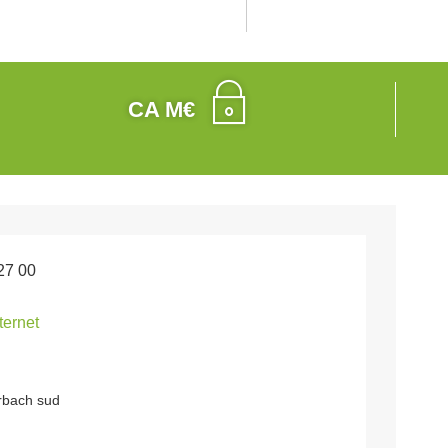
CA M€
27 00
nternet
rbach sud
g