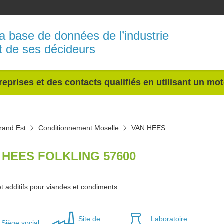
a base de données de l’industrie
t de ses décideurs
reprises et des contacts qualifiés en utilisant un mo
rand Est
Conditionnement Moselle
VAN HEES
 HEES FOLKLING 57600
t additifs pour viandes et condiments.
Site de
Laboratoire
Siège social