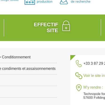
production
de recherche
EFFECTIF
SITE
e > Conditionnement
+33 3 87 29 
de condiments et assaisonnements
Voir le site i
M’y rendre :
Technopole fo
57600 Folklin