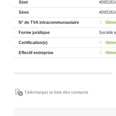
Siret
4095261
Siren
4095261
N° de TVA intracommunautaire
Obten
Forme juridique
Société e
Certification(s)
Obten
Effectif entreprise
Obten
Téléchargez la liste des contacts