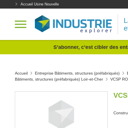
Accueil Usine Nouvelle
L
e
<
S’abonner, c’est cibler des ent
Accueil
Entreprise Bâtiments, structures (préfabriqués)
Bâtiments, structures (préfabriqués) Loir-et-Cher
VCSP R
VCS
Constru