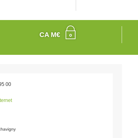
CA M€
95 00
nternet
chavigny