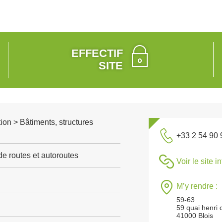
EFFECTIF
SITE
ion > Bâtiments, structures
+33 2 54 90 
de routes et autoroutes
Voir le site i
M’y rendre :
59-63
59 quai henri 
41000 Blois