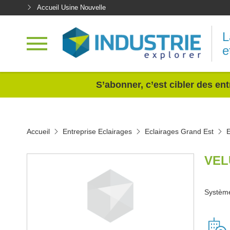
Accueil Usine Nouvelle
L
e
<
S’abonner, c’est cibler des ent
Accueil
Entreprise Eclairages
Eclairages Grand Est
E
VEL
Système