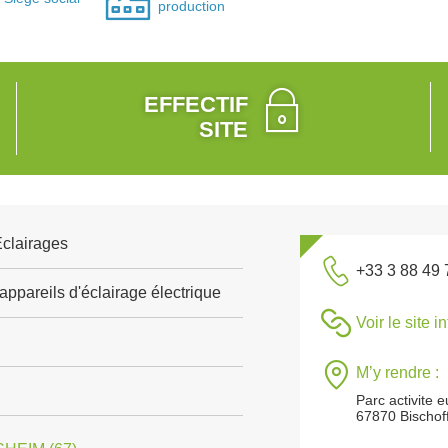
production
EFFECTIF
SITE
Eclairages
+33 3 88 49 
appareils d'éclairage électrique
Voir le site i
M’y rendre :
Parc activite 
67870 Bischof