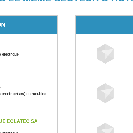
ON
e électrique
t
erentreprises) de meubles,
e
UE ECLATEC SA