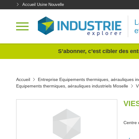
Accueil Usine Nouvelle
L
e
<
S’abonner, c’est cibler des ent
Accueil
Entreprise Equipements thermiques, aérauliques ind
Equipements thermiques, aérauliques industriels Moselle
V
VIE
Centre 