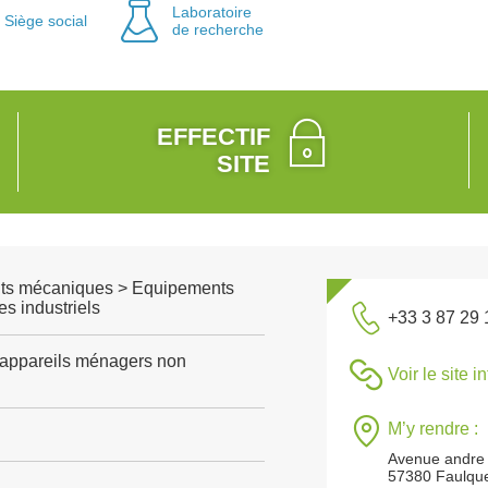
Laboratoire
Siège social
de recherche
EFFECTIF
SITE
ts mécaniques > Equipements
s industriels
+33 3 87 29 
'appareils ménagers non
Voir le site i
M’y rendre :
Avenue andre
57380 Faulqu