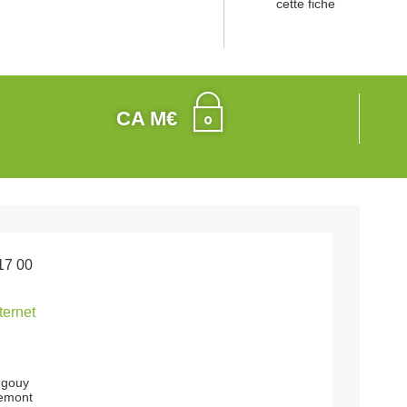
cette fiche
CA M€
17 00
nternet
 gouy
emont