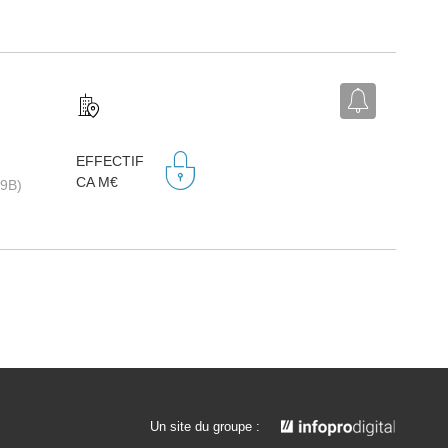
EFFECTIF
CA M€
99B)
Un site du groupe :