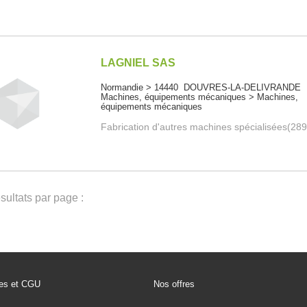
LAGNIEL SAS
Normandie > 14440 DOUVRES-LA-DELIVRANDE
Machines, équipements mécaniques > Machines,
équipements mécaniques
Fabrication d'autres machines spécialisées(28
ultats par page :
les et CGU
Nos offres