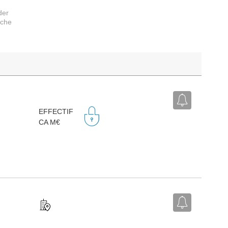
der
rche
EFFECTIF
CA M€