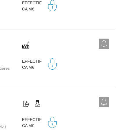
EFFECTIF
CA M€
EFFECTIF
CA M€
tières
EFFECTIF
CA M€
14Z)