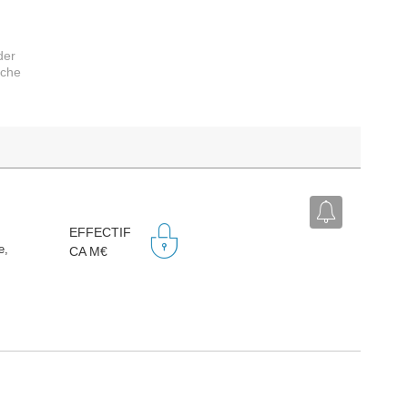
der
rche
EFFECTIF
e,
CA M€