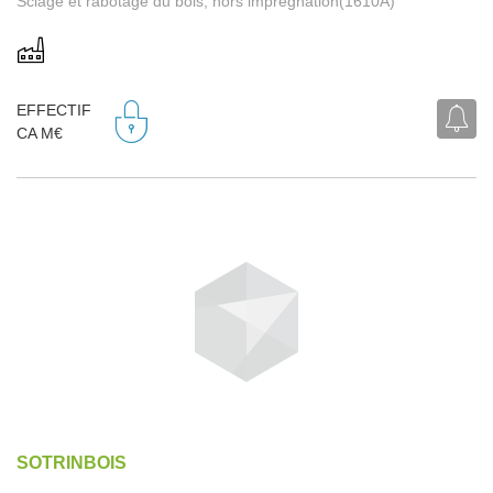
Sciage et rabotage du bois, hors imprégnation(1610A)
EFFECTIF
CA M€
SOTRINBOIS