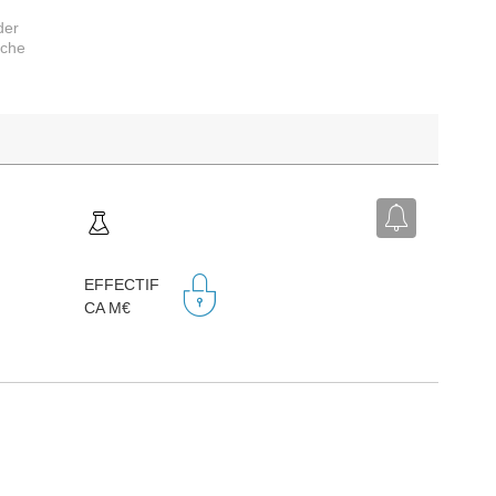
der
rche
EFFECTIF
CA M€